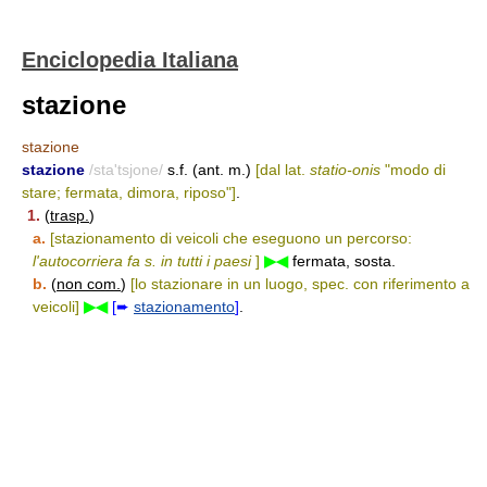
Enciclopedia Italiana
stazione
stazione
stazione
/sta'tsjone/
s.f. (ant. m.)
[dal lat.
statio-onis
"modo di
stare; fermata, dimora, riposo"]
.
1.
(
trasp.
)
a.
[stazionamento di veicoli che eseguono un percorso:
l'autocorriera fa s. in tutti i paesi
]
▶◀
fermata, sosta.
b.
(
non com.
)
[lo stazionare in un luogo, spec. con riferimento a
veicoli]
▶◀
[➨
stazionamento
]
.