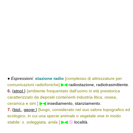
●
Espressioni:
stazione radio
[complesso di attrezzature per
comunicazioni radiofoniche]
▶◀
radiostazione, radiotrasmittente.
6.
(
etnol.
)
[ambiente frequentato dall'uomo in età preistorica
caratterizzato da depositi contenenti industria litica, ossea,
ceramica e sim.]
▶◀
insediamento, stanziamento.
7.
(
biol.
,
geogr.
)
[luogo, considerato nel suo valore topografico ed
ecologico, in cui una specie animale o vegetale vive in modo
stabile:
s. soleggiata, arida
]
▶◀
Ⓖ
località.