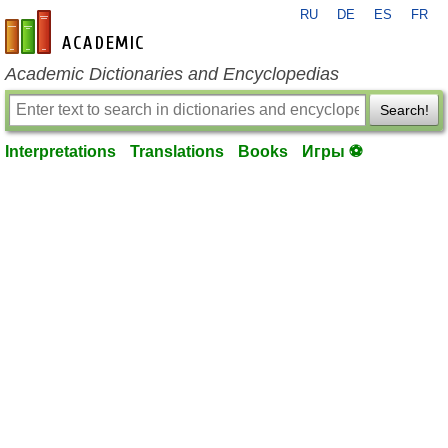
RU
DE
ES
FR
en-academic.com
Academic Dictionaries and Encyclopedias
Search!
Interpretations
Translations
Books
Игры ⚽