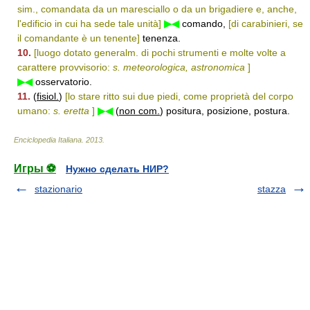
sim., comandata da un maresciallo o da un brigadiere e, anche,
l'edificio in cui ha sede tale unità]
▶◀
comando,
[di carabinieri, se
il comandante è un tenente]
tenenza.
10.
[luogo dotato generalm. di pochi strumenti e molte volte a
carattere provvisorio:
s. meteorologica, astronomica
]
▶◀
osservatorio.
11.
(
fisiol.
)
[lo stare ritto sui due piedi, come proprietà del corpo
umano:
s. eretta
]
▶◀
(
non com.
) positura, posizione, postura.
Enciclopedia Italiana
.
2013
.
Игры ⚽
Нужно сделать НИР?
stazionario
stazza