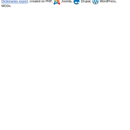
Dictionaries export
, created on PHP,
Joomla,
Drupal,
WordPress,
MODx.