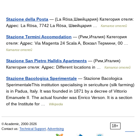
Stazione della Posta
— (La Rösa,Швейцария) Категория отеля:
Адрес: La Rösa, 7742 La Rösa, Швейцария …
Каталог отелей
Stazione Termini Accomodation
— (Рим,Италия) Категория
отеля: Адрес: Via Magenta 24 Scala A, Вокзал Термини, 00 …
Каталог отелей
Stazione San Pietro Halldis Apartments
— (Рим,Италия)
Категория отеля: Адрес: Different locations in …
Каталог отелей
Stazione Bacologica Sperimentale
— Stazione Bacologica
SperimentaleThis institution specialising in sericulture (silk farming)
is in Padua, Italy. It was founded in 1871 by a decree of Vittorio
Emanuele II. The actual founder was Enrico Verson. It is a section
of the Institute for …
Wikipedia
© Academic, 2000-2026
18+
Contact us:
Technical Support
,
Advertising