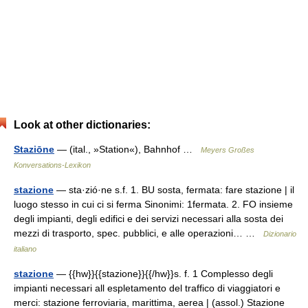
Look at other dictionaries:
Staziōne
— (ital., »Station«), Bahnhof …
Meyers Großes
Konversations-Lexikon
stazione
— sta·zió·ne s.f. 1. BU sosta, fermata: fare stazione | il
luogo stesso in cui ci si ferma Sinonimi: 1fermata. 2. FO insieme
degli impianti, degli edifici e dei servizi necessari alla sosta dei
mezzi di trasporto, spec. pubblici, e alle operazioni… …
Dizionario
italiano
stazione
— {{hw}}{{stazione}}{{/hw}}s. f. 1 Complesso degli
impianti necessari all espletamento del traffico di viaggiatori e
merci: stazione ferroviaria, marittima, aerea | (assol.) Stazione