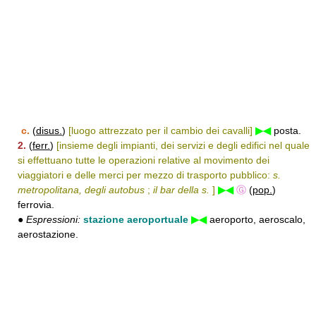
c.
(
disus.
)
[luogo attrezzato per il cambio dei cavalli]
▶◀
posta.
2.
(
ferr.
)
[insieme degli impianti, dei servizi e degli edifici nel quale
si effettuano tutte le operazioni relative al movimento dei
viaggiatori e delle merci per mezzo di trasporto pubblico:
s.
metropolitana, degli autobus
;
il bar della s.
]
▶◀
Ⓖ
(
pop.
)
ferrovia.
●
Espressioni:
stazione aeroportuale
▶◀
aeroporto, aeroscalo,
aerostazione.